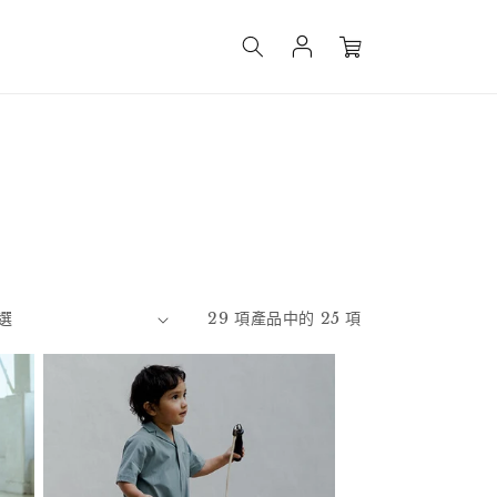
購
登
物
入
車
29 項產品中的 25 項