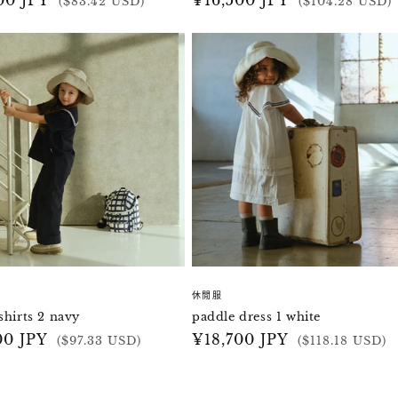
00 JPY
定
¥16,500 JPY
($83.42 USD)
($104.28 USD)
價
休閒服
shirts 2 navy
paddle dress 1 white
00 JPY
定
¥18,700 JPY
($97.33 USD)
($118.18 USD)
價