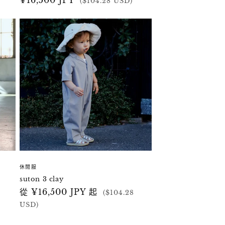
定
¥16,500 JPY
($104.28 USD)
價
休閒服
suton 3 clay
定
從 ¥16,500 JPY 起
($104.28
價
USD)