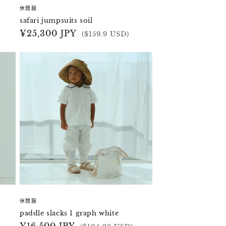
休閒服
safari jumpsuits soil
定
¥25,300 JPY
($159.9 USD)
價
休閒服
paddle slacks 1 graph white