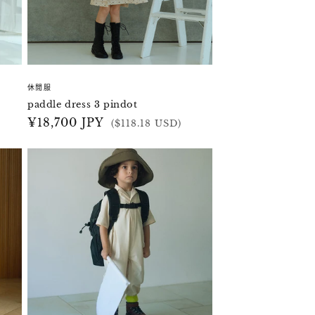
休閒服
paddle dress 3 pindot
定
¥18,700 JPY
($118.18 USD)
價