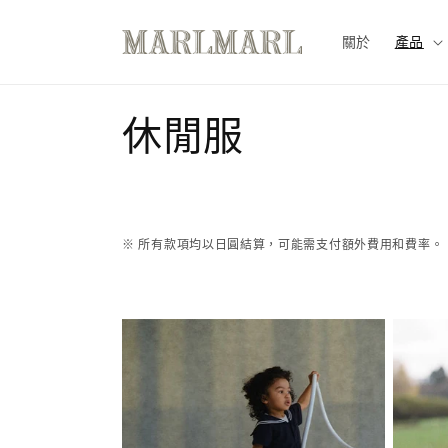
跳至內
容
關於
產品
商
休閒服
品
系
※ 所有款項均以日圓結算，可能需支付額外費用和費率。
列
: