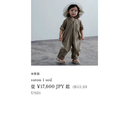
休閒服
suton 1 soil
定
從 ¥17,600 JPY 起
($111.23
價
USD)