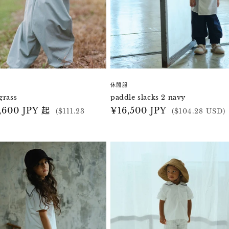
休閒服
grass
paddle slacks 2 navy
,600 JPY 起
定
¥16,500 JPY
($111.23
($104.28 USD)
價