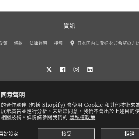
資訊
政策
條款
法律聲明
接觸
日本国内に発送をご希望の方
Twitter
Facebook
Instagram
LinkedIn
e 同意聲明
合作夥伴 (包括 Shopify) 會使用 Cookie 和其他技術
、展示廣告並進行分析。未經您同意，我們不會出於上述目的
e 和相關技術。詳情請參閱我們的
隱私權政策
喜好設定
接受
拒絕