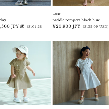
休閒服
clay
paddle rompers block blue
,500 JPY 起
定
¥20,900 JPY
($104.28
($132.09 USD)
價