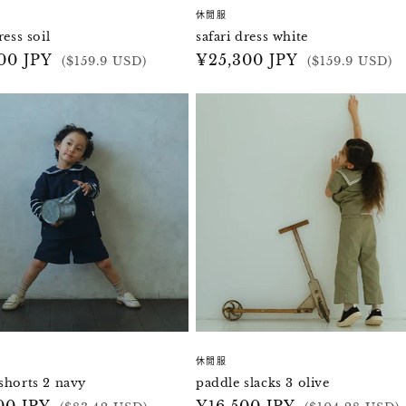
休閒服
ress soil
safari dress white
00 JPY
定
¥25,300 JPY
($159.9 USD)
($159.9 USD)
價
休閒服
shorts 2 navy
paddle slacks 3 olive