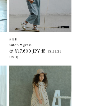
休閒服
suton 2 grass
定
從 ¥17,600 JPY 起
($111.23
價
USD)