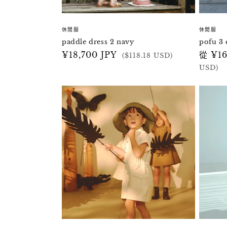
休閒服
休閒服
paddle dress 2 navy
pofu 3 
定
¥18,700 JPY
定
從 ¥16
($118.18 USD)
價
價
USD)