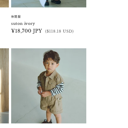
休閒服
suton ivory
定
¥18,700 JPY
($118.18 USD)
價