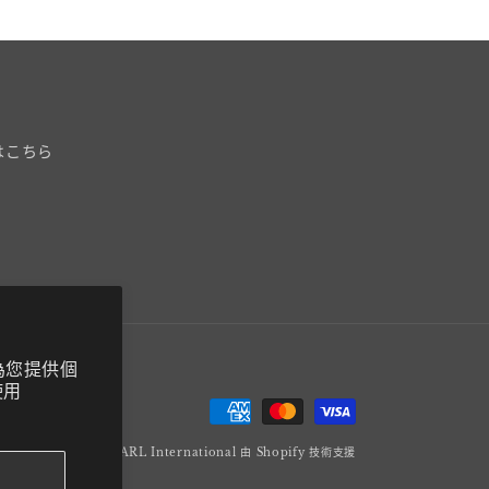
はこちら
來為您提供個
使用
付
款
© 2026,
MARLMARL International
由 Shopify 技術支援
方