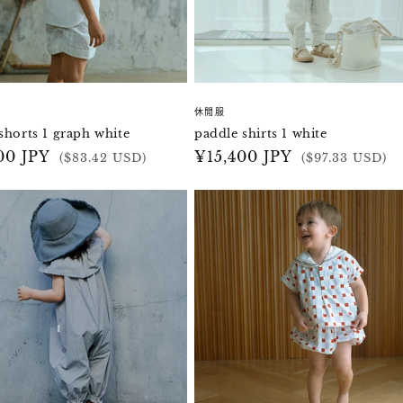
休閒服
shorts 1 graph white
paddle shirts 1 white
00 JPY
定
¥15,400 JPY
($83.42 USD)
($97.33 USD)
價