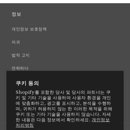
정보
개인정보 보호정책
자귀
법적 고지
연락하다
日本国内に発送をご希望の方はこちら
쿠키 동의
Shopify를 포함한 당사 및 당사의 파트너는 쿠
키 및 기타 기술을 사용하여 사용자 환경을 개인
에 맞춤화하고, 광고를 표시하고, 분석을 수행하
며, 귀하가 허용하지 않는 한 이러한 목적을 위해
Twitter
Facebook
Instagram
LinkedIn
쿠키 또는 기타 기술을 사용하지 않습니다. 자세
한 내용은 다음 정보에서 확인하세요.
개인정보
처리방침